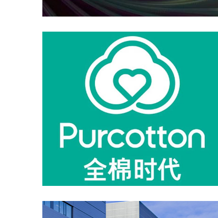
太平鸟
快手
爱团团