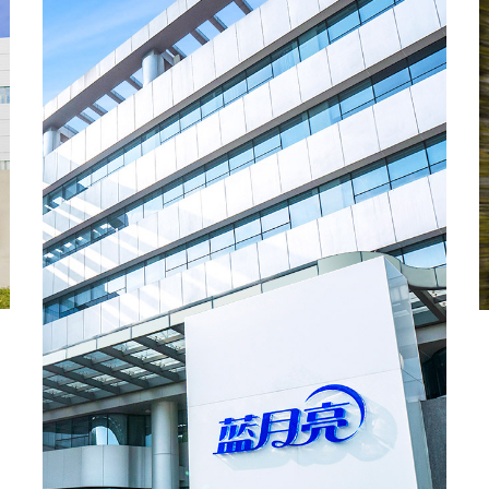
探路者
天猫
京东
唯品会
微店