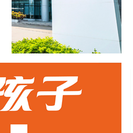
优衣库
拼多多