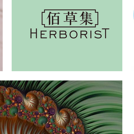
碧然德
天猫
京东
快手
拼多多