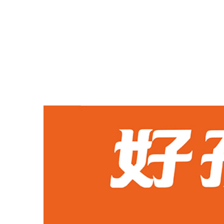
蓝月亮
拼多多
京东
爱库存
唯品会