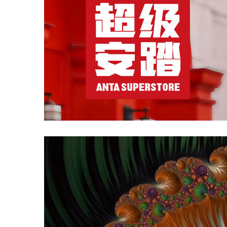
佰草集
天猫
京东
快手
抖音