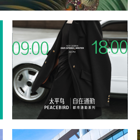
自然堂
天猫
京东
唯品会
有赞