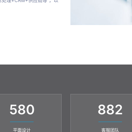
处理+CRM+供应链等”，以
580
882
平面设计
客服团队